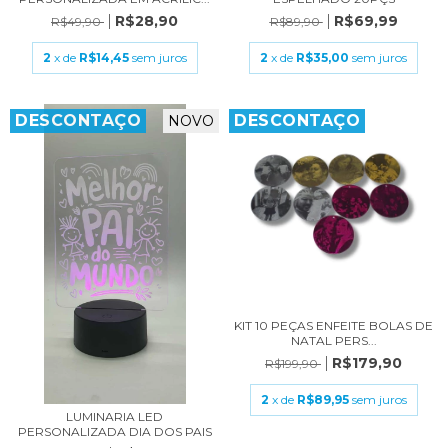
R$69,99
R$28,90
R$89,90
R$49,90
2
x de
R$35,00
sem juros
2
x de
R$14,45
sem juros
DESCONTAÇO
DESCONTAÇO
NOVO
KIT 10 PEÇAS ENFEITE BOLAS DE
NATAL PERS...
R$179,90
R$199,90
2
x de
R$89,95
sem juros
LUMINARIA LED
PERSONALIZADA DIA DOS PAIS