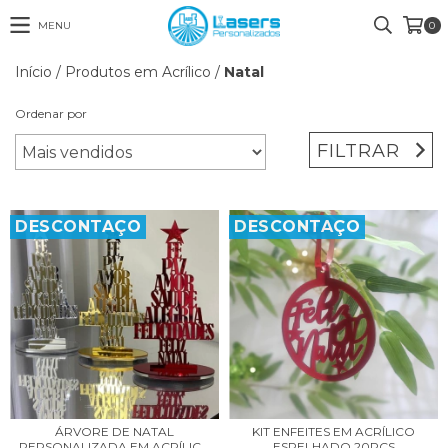
MENU
0
Início
/
Produtos em Acrílico
/
Natal
Ordenar por
FILTRAR
DESCONTAÇO
DESCONTAÇO
KIT ENFEITES EM ACRÍLICO
ÁRVORE DE NATAL
ESPELHADO 20PÇS
PERSONALIZADA EM ACRÍLIC...