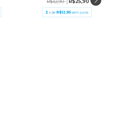
R$25,90
R$32,90
2
x de
R$12,95
sem juros
LUMIN