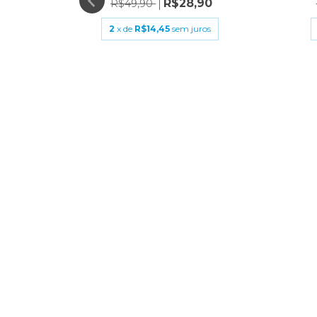
9
R$28,90
R$49,90
s
2
x de
R$14,45
sem juros