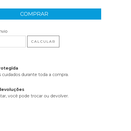
 CEP:
ALTERAR CEP
nvio
CALCULAR
rotegida
 cuidados durante toda a compra.
devoluções
tar, você pode trocar ou devolver.