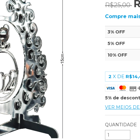
R
R$25,00
Compre mais
3% OFF
5% OFF
10% OFF
2
X DE
R$14,
5% de descon
VER MEIOS D
QUANTIDADE