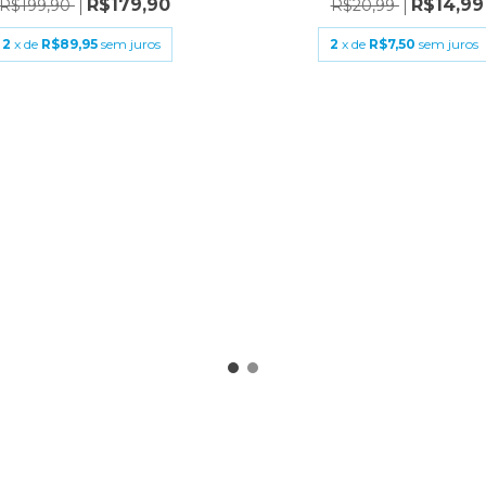
R$179,90
R$14,99
R$199,90
R$20,99
2
x de
R$89,95
sem juros
2
x de
R$7,50
sem juros