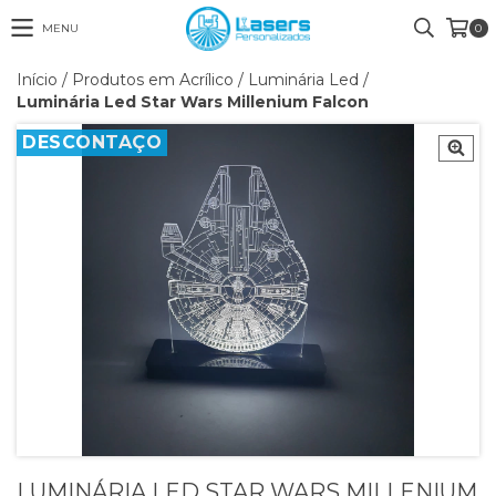
MENU
0
Início
/
Produtos em Acrílico
/
Luminária Led
/
Luminária Led Star Wars Millenium Falcon
DESCONTAÇO
LUMINÁRIA LED STAR WARS MILLENIUM