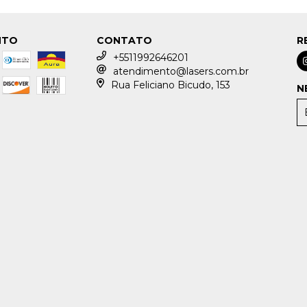
NTO
CONTATO
R
+5511992646201
atendimento@lasers.com.br
Rua Feliciano Bicudo, 153
N