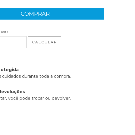
 CEP:
ALTERAR CEP
nvio
CALCULAR
rotegida
 cuidados durante toda a compra.
devoluções
tar, você pode trocar ou devolver.