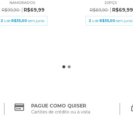
NAMORADOS
20PÇS
R$69,99
R$69,9
R$99,90
R$89,90
2
x de
R$35,00
sem juros
2
x de
R$35,00
sem juros
PAGUE COMO QUISER
Cartões de crédito ou à vista