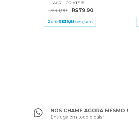
ACRÍLICO ATE 15...
9
R$79,90
R$99,90
s
2
x de
R$39,95
sem juros
NOS CHAME AGORA MESMO !
Entrega em todo o país !