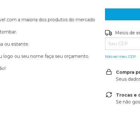
vel com a maioria dos produtos do mercado
 tombar.
Entregas para o
Meios de e
a ou estante.
u logo ou seu nome faça seu orçamento.
Não sei meu CEP
ão!
Compra p
Seus dados
Trocas e 
Se não gos