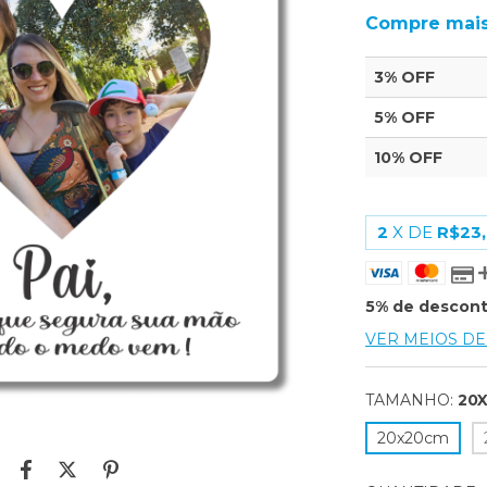
Compre mais
3% OFF
5% OFF
10% OFF
2
X DE
R$23
5% de descon
VER MEIOS D
TAMANHO:
20
20x20cm