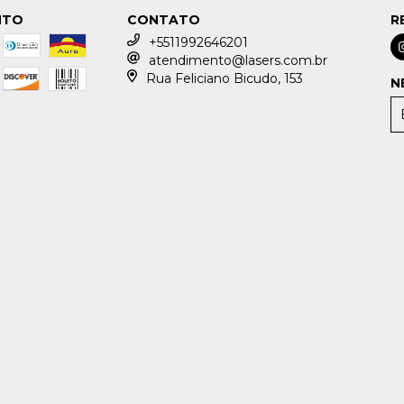
NTO
CONTATO
R
+5511992646201
atendimento@lasers.com.br
Rua Feliciano Bicudo, 153
N