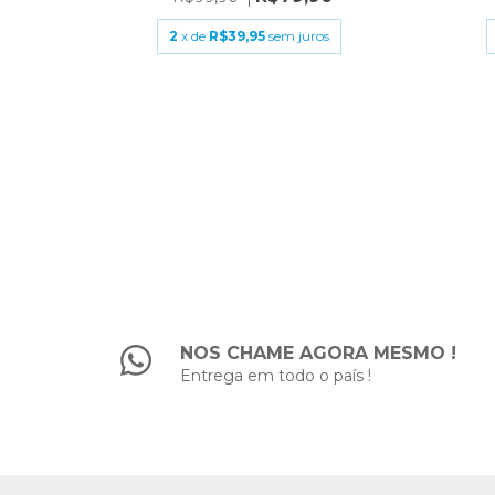
2
x de
R$39,95
sem juros
VAR
0
s
NOS CHAME AGORA MESMO !
Entrega em todo o país !