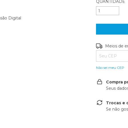
QUANTIDADE
são Digital
Entregas para o
Meios de e
Não sei meu CEP
Compra p
Seus dados
Trocas e 
Se não gos