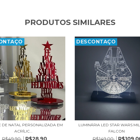
PRODUTOS SIMILARES
ONTAÇO
DESCONTAÇO
LUMINÁRIA LED STAR WARS MI
 DE NATAL PERSONALIZADA EM
FALCON
ACRÍLIC...
R$109,0
R$28,90
R$149,00
R$49,90