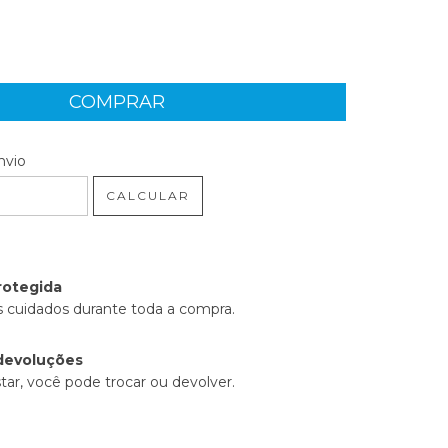
 CEP:
ALTERAR CEP
nvio
CALCULAR
rotegida
 cuidados durante toda a compra.
devoluções
tar, você pode trocar ou devolver.