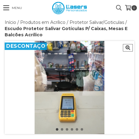
MENU
0
Início
/
Produtos em Acrílico
/
Protetor Salivar/Goticulas
/
Escudo Protetor Salivar Gotículas P/ Caixas, Mesas E
Balcões Acrílico
DESCONTAÇO