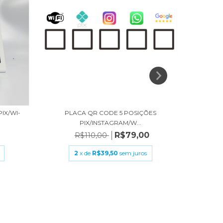
IX/WI-
PLACA QR CODE 5 POSIÇÕES
PL
PIX/INSTAGRAM/W...
R$79,00
R$110,00
2
x de
R$39,50
sem juros