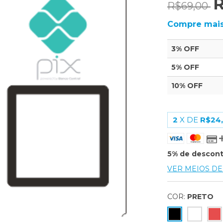
R
R$69,00
Compre mais
3% OFF
5% OFF
10% OFF
2
X DE
R$24
5% de descon
VER MEIOS D
COR:
PRETO