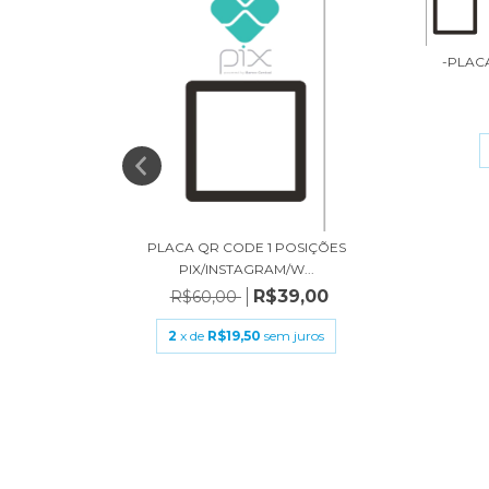
-PLACA
PIX/WI-
0
s
PLACA QR CODE 1 POSIÇÕES
PIX/INSTAGRAM/W...
R$39,00
R$60,00
2
x de
R$19,50
sem juros