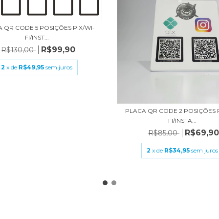
 QR CODE 5 POSIÇÕES PIX/WI-
FI/INST...
R$99,90
R$130,00
2
x de
R$49,95
sem juros
PLACA QR CODE 2 POSIÇÕES P
FI/INSTA...
R$69,90
R$85,00
2
x de
R$34,95
sem juros