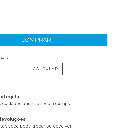
 CEP:
ALTERAR CEP
nvio
CALCULAR
rotegida
 cuidados durante toda a compra.
devoluções
tar, você pode trocar ou devolver.