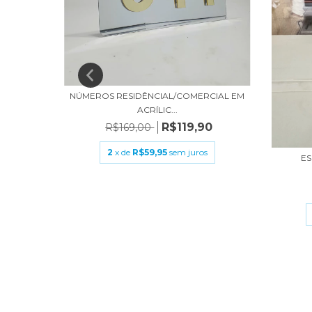
NÚMEROS RESIDÊNCIAL/COMERCIAL EM
ZADA EM
ACRÍLIC...
R$119,90
0
R$169,00
2
x de
R$59,95
sem juros
s
ES