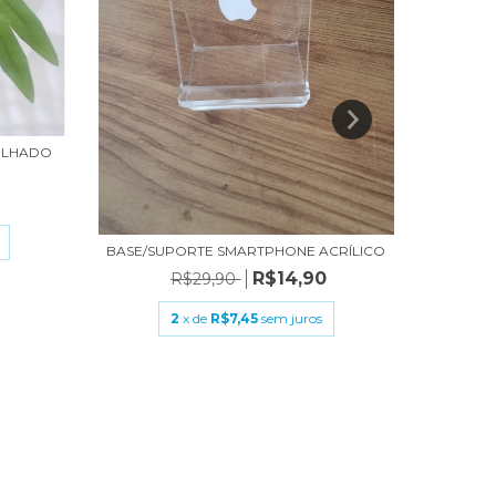
PELHADO
LUMINÁ
9
BASE/SUPORTE SMARTPHONE ACRÍLICO
R$14,90
R$29,90
2
x de
R$7,45
sem juros