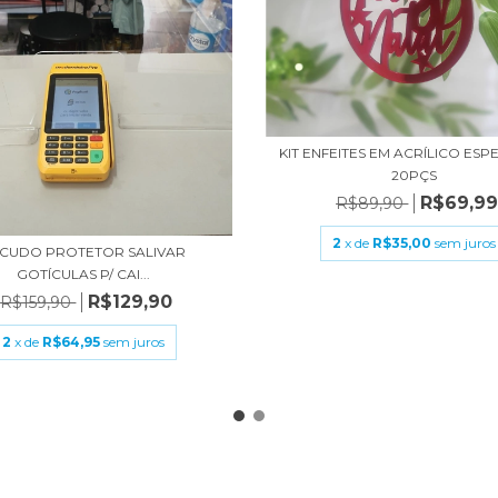
KIT ENFEITES EM ACRÍLICO ES
20PÇS
R$69,9
R$89,90
2
x de
R$35,00
sem juros
CUDO PROTETOR SALIVAR
GOTÍCULAS P/ CAI...
R$129,90
R$159,90
2
x de
R$64,95
sem juros