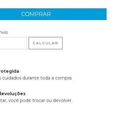
 CEP:
ALTERAR CEP
nvio
CALCULAR
rotegida
 cuidados durante toda a compra.
devoluções
tar, você pode trocar ou devolver.