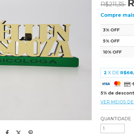
R
R$211,35
Compre mais
3% OFF
5% OFF
10% OFF
2
X DE
R$68
5% de descon
VER MEIOS D
QUANTIDADE