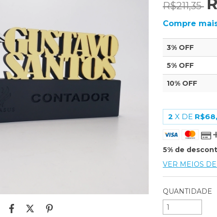
R
R$211,35
Compre mais
3% OFF
5% OFF
10% OFF
2
X DE
R$68
5% de descon
VER MEIOS D
QUANTIDADE