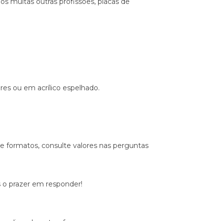
s muitas outras profissões, placas de
es ou em acrílico espelhado.
formatos, consulte valores nas perguntas
 o prazer em responder!