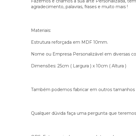
Fazemos e criamos a sua arte Personalizada, temo
agradecimento, palavras, frases e muito mais !
Materiais:
Estrutura reforçada em MDF 10mm.
Nome ou Empresa Personalizável em diversas cor
Dimensões: 25cm ( Largura ) x 10cm ( Altura )
Também podemos fabricar em outros tamanhos e 
Qualquer dúvida faça uma pergunta que teremos