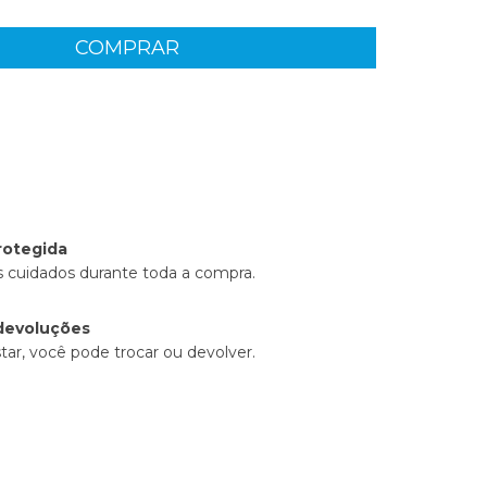
 CEP:
ALTERAR CEP
rotegida
 cuidados durante toda a compra.
devoluções
tar, você pode trocar ou devolver.