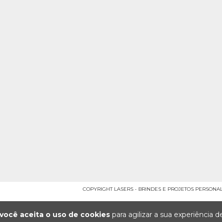
COPYRIGHT LASERS - BRINDES E PROJETOS PERSONALI
você aceita o uso de cookies
para agilizar a sua experiência 