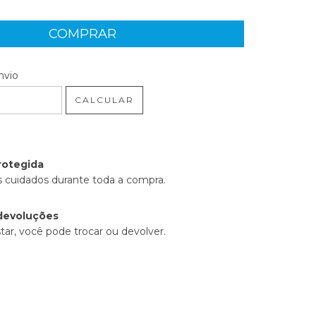
 CEP:
ALTERAR CEP
nvio
CALCULAR
rotegida
 cuidados durante toda a compra.
devoluções
tar, você pode trocar ou devolver.