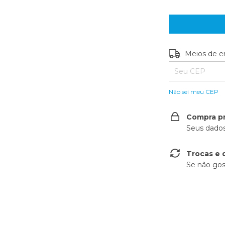
Entregas para o
Meios de e
Não sei meu CEP
Compra p
Seus dados
Trocas e 
Se não gos