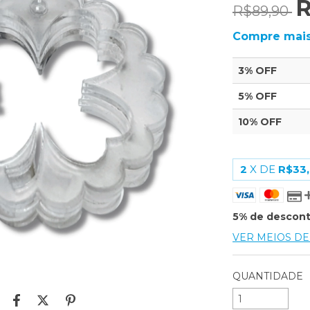
R
R$89,90
Compre mais
3% OFF
5% OFF
10% OFF
2
X DE
R$33
5% de descon
VER MEIOS D
QUANTIDADE