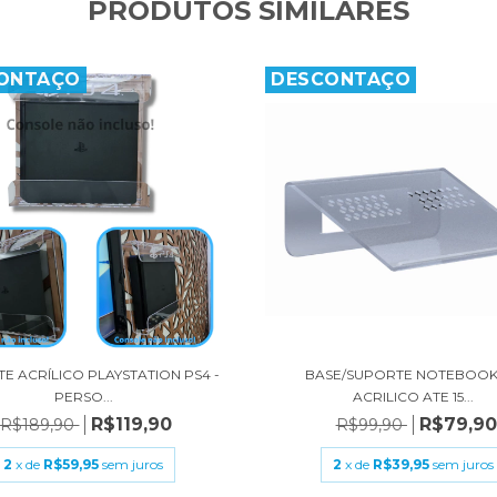
PRODUTOS SIMILARES
ONTAÇO
DESCONTAÇO
E ACRÍLICO PLAYSTATION PS4 -
BASE/SUPORTE NOTEBOOK
PERSO...
ACRILICO ATE 15...
R$119,90
R$79,90
R$189,90
R$99,90
2
x de
R$59,95
sem juros
2
x de
R$39,95
sem juros