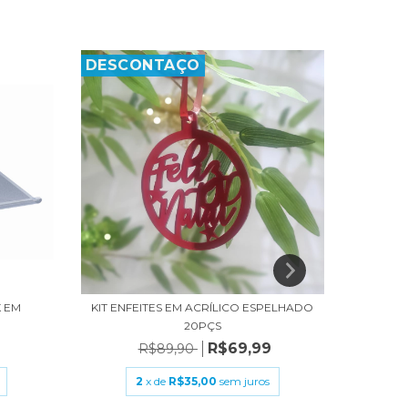
DESCONTAÇO
DESC
BAS
 EM
KIT ENFEITES EM ACRÍLICO ESPELHADO
20PÇS
R$69,99
R$89,90
2
x de
R$35,00
sem juros