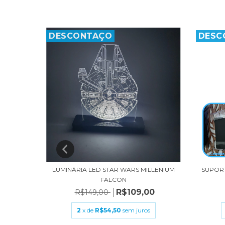
DESCONTAÇO
DESC
LUMINÁRIA LED STAR WARS MILLENIUM
SUPORT
FALCON
R$109,00
R$149,00
2
x de
R$54,50
sem juros
CRÍLICO