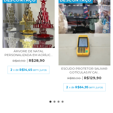
DESCONTAÇO
DESCONTAÇO
ÁRVORE DE NATAL
PERSONALIZADA EM ACRÍLIC...
R$28,90
R$49,90
ESCUDO PROTETOR SALIVAR
2
x de
R$14,45
sem juros
GOTÍCULAS P/ CAI...
R$129,90
R$159,90
2
x de
R$64,95
sem juros