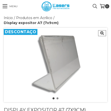
MENU
0
Início
/
Produtos em Acrílico
/
Display expositor A7 (7x9cm)
DESCONTAÇO
DISPLAY EXPOSITOR A7 (7X9CM)